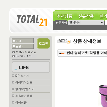
추천상품
신규상품
인기상
상품 상세정보
핀다 멀티포켓 /차량용 아이
LIFE
DIY 보수제
아이디어상품
향기&향분사기
초음파전용젤
이색상품