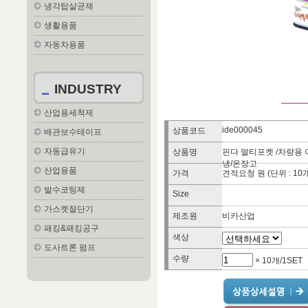
냉각탑살균제
생활용품
자동차용품
INDUSTRY
산업용세척제
ide000045
상품코드
배관보수테이프
자동급유기
상품명
핀다 멀티포켓 /차량용 
냉/온장고
산업용품
가격
견적요청 원 (단위 : 10개
발수코팅제
Size
가스켓절단기
제조원
비카산업
패킹&패킹공구
색상
도사트론 펌프
수량
× 10개/1SET